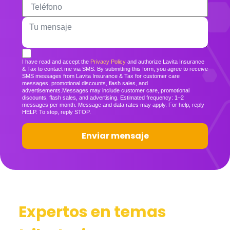
Teléfono
Mensaje
I have read and accept the
Privacy Policy
and authorize Lavita Insurance
& Tax to contact me via SMS. By submitting this form, you agree to receive
SMS messages from Lavita Insurance & Tax for customer care
messages, promotional discounts, flash sales, and
advertisements.Messages may include customer care, promotional
discounts, flash sales, and advertising. Estimated frequency: 1–2
messages per month. Message and data rates may apply. For help, reply
HELP. To stop, reply STOP.
Enviar mensaje
Expertos en temas