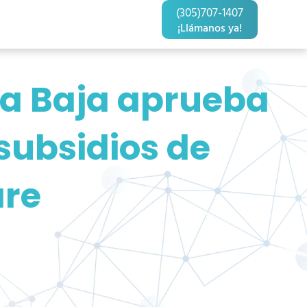
(305)707-1407
¡Llámanos ya!
a Baja aprueba
subsidios de
re