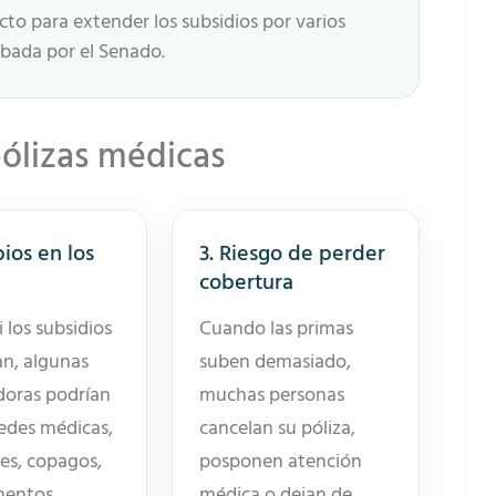
to para extender los subsidios por varios
obada por el Senado.
pólizas médicas
ios en los
3. Riesgo de perder
cobertura
i los subsidios
Cuando las primas
n, algunas
suben demasiado,
doras podrían
muchas personas
redes médicas,
cancelan su póliza,
es, copagos,
posponen atención
mentos
médica o dejan de