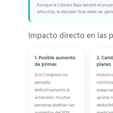
Aunque la Cámara Baja aprobó el proyec
años más, la decisión final debe ser apr
Impacto directo en las 
1. Posible aumento
2. Camb
de primas
planes
Si el Congreso no
Incluso s
aprueba
continúa
definitivamente la
asegura
extensión, muchas
ajustar 
personas podrían ver
deducibl
aumentos del 50%,
medica