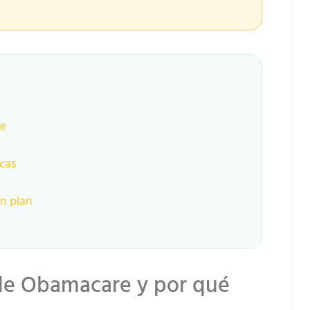
re
icas
n plan
 de Obamacare y por qué