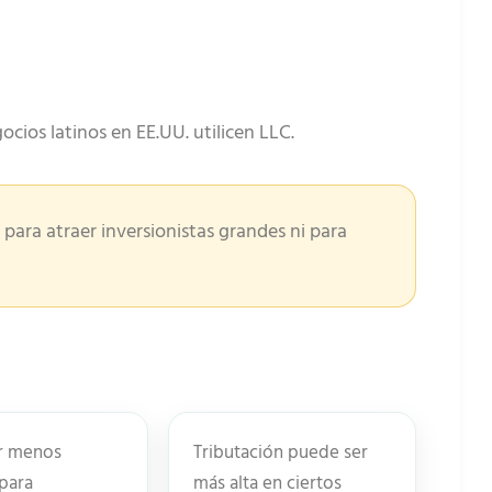
cios latinos en EE.UU. utilicen LLC.
para atraer inversionistas grandes ni para
r menos
Tributación puede ser
 para
más alta en ciertos