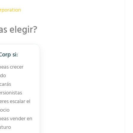
rporation
s elegir?
Corp si:
neas crecer
ido
carás
ersionistas
eres escalar el
ocio
neas vender en
futuro