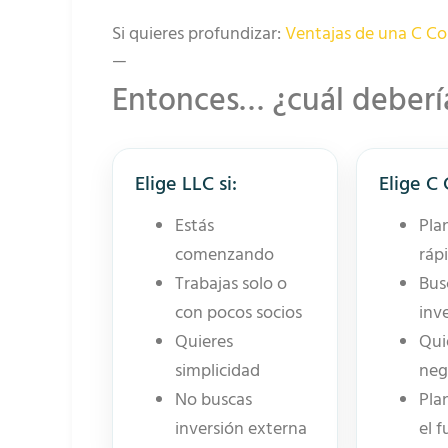
Si quieres profundizar:
Ventajas de una C Co
—
Entonces… ¿cuál debería
Elige LLC si:
Elige C 
Estás
Pla
comenzando
ráp
Trabajas solo o
Bus
con pocos socios
inv
Quieres
Qui
simplicidad
neg
No buscas
Pla
inversión externa
el 