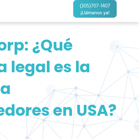
(305)707-1407
¡Llámanos ya!
orp: ¿Qué
 legal es la
ra
dores en USA?