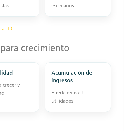
istas
escenarios
na LLC
 para crecimiento
ilidad
Acumulación de
ingresos
a crecer y
Puede reinvertir
se
utilidades